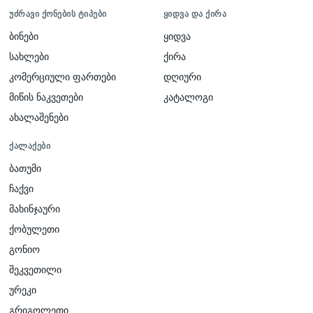
ᲣᲫᲠᲐᲕᲘ ᲥᲝᲜᲔᲑᲘᲡ ᲢᲘᲞᲔᲑᲘ
ᲧᲘᲓᲕᲐ ᲓᲐ ᲥᲘᲠᲐ
ბინები
ყიდვა
სახლები
ქირა
კომერციული ფართები
დღიური
მიწის ნაკვეთები
კატალოგი
ახალაშენები
ᲥᲐᲚᲐᲥᲔᲑᲘ
ბათუმი
ჩაქვი
მახინჯაური
ქობულეთი
გონიო
შეკვეთილი
ურეკი
გრიგოლეთი