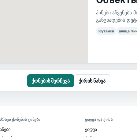
პინები აჩვენებს
განცხადების დე
Кутаиси
улица Чи
ქონების შერჩევა
ქირის ნახვა
ᲫᲠᲐᲕᲘ ᲥᲝᲜᲔᲑᲘᲡ ᲢᲘᲞᲔᲑᲘ
ᲧᲘᲓᲕᲐ ᲓᲐ ᲥᲘᲠᲐ
ინები
ყიდვა