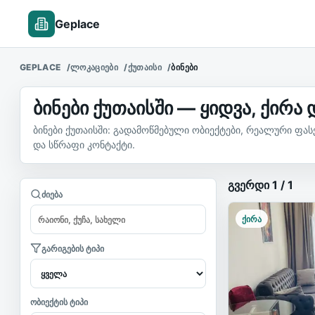
Geplace
GEPLACE
ᲚᲝᲙᲐᲪᲘᲔᲑᲘ
ᲥᲣᲗᲐᲘᲡᲘ
ᲑᲘᲜᲔᲑᲘ
ბინები ქუთაისში — ყიდვა, ქირა
ბინები ქუთაისში: გადამოწმებული ობიექტები, რეალური ფას
და სწრაფი კონტაქტი.
უძრავი ქონე
გვერდი
1
/
1
ძიება
ქირა
გარიგების ტიპი
ობიექტის ტიპი