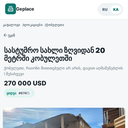
Geplace
RU
KA
ᲙᲐᲢᲐᲚᲝᲒᲘ
ᲚᲝᲙᲐᲪᲘᲔᲑᲘ
ᲥᲝᲑᲣᲚᲔᲗᲘ
უკან
სასტუმრო სახლი ზღვიდან 20
მეტრში კობულეთში
ქობულეთი, რაიონი მითითებული არ არის, დავით აღმაშენებლის
I შესახვევი
270 000
USD
ყიდვა
#
974