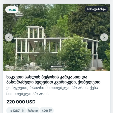
სწრაფი ნახვა
ყიდვა
ნაკვეთი სახლის ბეტონის კარკასით და
პანორამული ხედებით კვირიკეში, ქობულეთი
ქობულეთი, რაიონი მითითებული არ არის, ქუჩა
მითითებული არ არის
220 000 USD
#
1287
სახლი
400
მ²