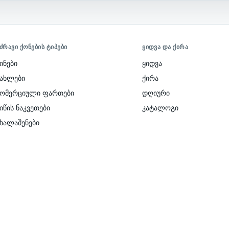
ᲫᲠᲐᲕᲘ ᲥᲝᲜᲔᲑᲘᲡ ᲢᲘᲞᲔᲑᲘ
ᲧᲘᲓᲕᲐ ᲓᲐ ᲥᲘᲠᲐ
ინები
ყიდვა
სახლები
ქირა
კომერციული ფართები
დღიური
იწის ნაკვეთები
კატალოგი
ახალაშენები