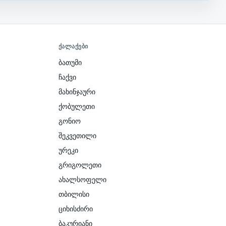
ᲥᲐᲚᲐᲥᲔᲑᲘ
ბათუმი
ჩაქვი
მახინჯაური
ქობულეთი
გონიო
შეკვეთილი
ურეკი
გრიგოლეთი
ახალსოფელი
თბილისი
ციხისძირი
ბაკურიანი