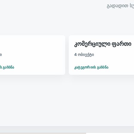
გადადით სუ
კომერციული ფართი
ი
4 ობიექტი
Ს ᲒᲐᲮᲡᲜᲐ
ᲙᲐᲢᲔᲒᲝᲠᲘᲘᲡ ᲒᲐᲮᲡᲜᲐ