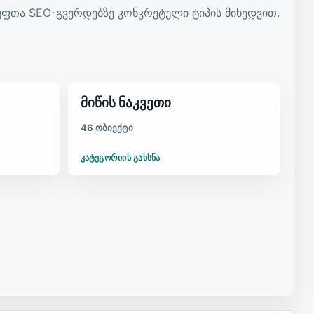
ფთა SEO-გვერდებზე კონკრეტული ტიპის მიხედვით.
მიწის ნაკვეთი
46 ობიექტი
ᲙᲐᲢᲔᲒᲝᲠᲘᲘᲡ ᲒᲐᲮᲡᲜᲐ