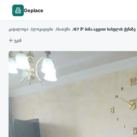
Geplace
ᲙᲐᲢᲐᲚᲝᲒᲘ
ᲚᲝᲙᲐᲪᲘᲔᲑᲘ
ᲑᲐᲗᲣᲛᲘ
67 Მ² ᲑᲘᲜᲐ ᲐᲕᲔᲯᲘᲗ ᲮᲐᲮᲣᲚᲘᲡ ᲥᲣᲩᲐᲖᲔ
უკან