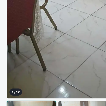
1
/
12