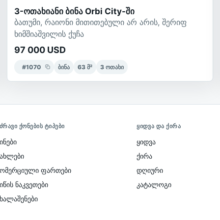
3-ოთახიანი ბინა Orbi City-ში
ბათუმი, რაიონი მითითებული არ არის, შერიფ
ხიმშიაშვილის ქუჩა
97 000 USD
#
1070
ბინა
63
მ²
3
ოთახი
ᲫᲠᲐᲕᲘ ᲥᲝᲜᲔᲑᲘᲡ ᲢᲘᲞᲔᲑᲘ
ᲧᲘᲓᲕᲐ ᲓᲐ ᲥᲘᲠᲐ
ინები
ყიდვა
სახლები
ქირა
კომერციული ფართები
დღიური
იწის ნაკვეთები
კატალოგი
ახალაშენები