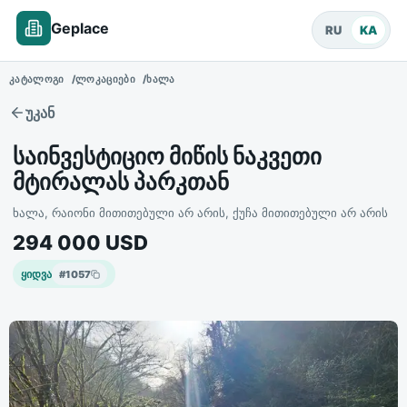
Geplace
RU
KA
ᲙᲐᲢᲐᲚᲝᲒᲘ
ᲚᲝᲙᲐᲪᲘᲔᲑᲘ
ᲮᲐᲚᲐ
უკან
საინვესტიციო მიწის ნაკვეთი
მტირალას პარკთან
ხალა, რაიონი მითითებული არ არის, ქუჩა მითითებული არ არის
294 000
USD
ყიდვა
#
1057