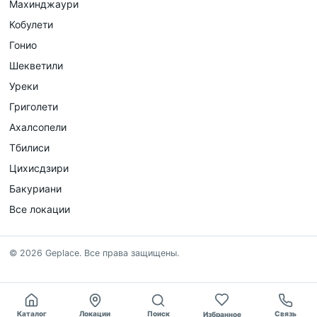
Махинджаури
Кобулети
Гонио
Шекветили
Уреки
Григолети
Ахалсопели
Тбилиси
Цихисдзири
Бакуриани
Все локации
©
2026
Geplace
.
Все права защищены.
Каталог
Локации
Поиск
Связь
Избранное