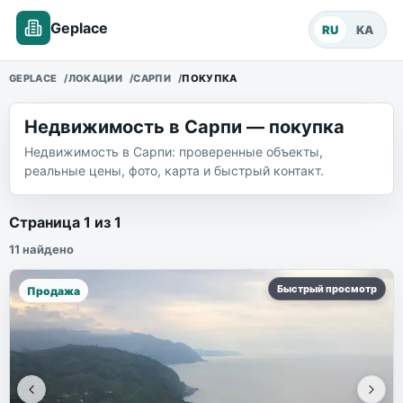
Geplace
RU
KA
GEPLACE
ЛОКАЦИИ
САРПИ
ПОКУПКА
Недвижимость в Сарпи — покупка
Недвижимость в Сарпи: проверенные объекты,
реальные цены, фото, карта и быстрый контакт.
Объекты недвижимости
Страница
1
из
1
11
найдено
Быстрый просмотр
Продажа