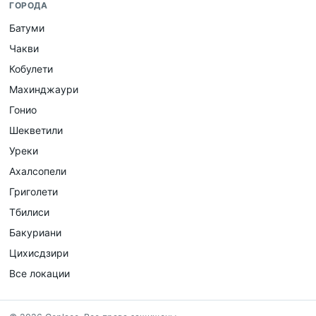
ГОРОДА
Батуми
Чакви
Кобулети
Махинджаури
Гонио
Шекветили
Уреки
Ахалсопели
Григолети
Тбилиси
Бакуриани
Цихисдзири
Все локации