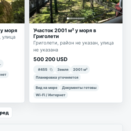
 у моря
Участок 2001 м² у моря в
Григолети
, улица
Григолети, район не указан, улица
не указана
500 200 USD
.
#
455
Земля
2001
м²
рнет
Планировка уточняется
Вид на море
Документы готовы
Wi-Fi / Интернет
ред