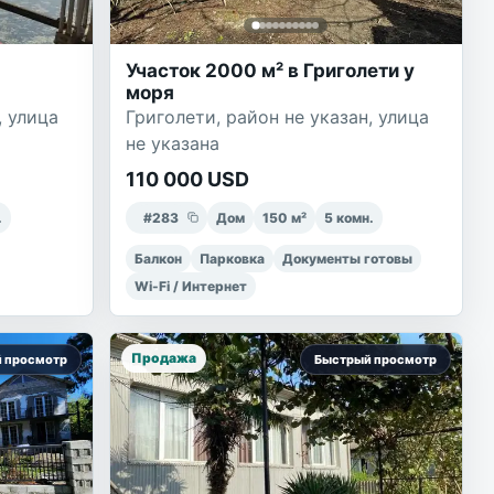
Участок 2000 м² в Григолети у
моря
, улица
Григолети, район не указан, улица
не указана
110 000 USD
.
#
283
Дом
150
м²
5
комн.
Балкон
Парковка
Документы готовы
Wi-Fi / Интернет
Продажа
 просмотр
Быстрый просмотр