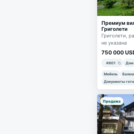
Премиум вил
Григолети
Григолети, ра
не указана
750 000 US
#
801
Дом
Мебель
Балко
Документы гот
Продажа