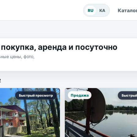
Катало
RU
KA
покупка, аренда и посуточно
ные цены, фото,
движимости
2
Продажа
Быстрый просмотр
Быстрый