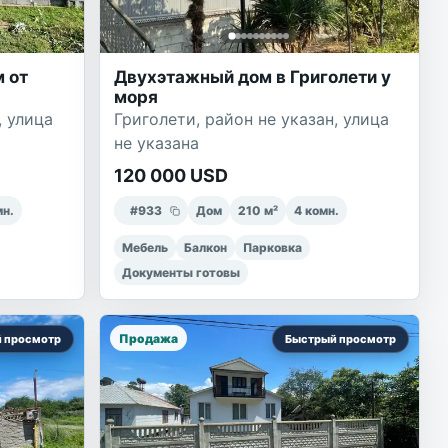
 от
Двухэтажный дом в Григолети у
моря
, улица
Григолети, район не указан, улица
не указана
120 000 USD
мн.
#
933
Дом
210
м²
4
комн.
Мебель
Балкон
Парковка
Документы готовы
Продажа
 просмотр
Быстрый просмотр