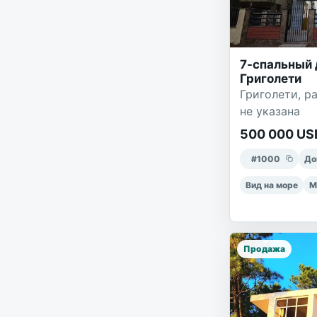
7-спальный 
Григолети
Григолети, ра
не указана
500 000 US
#
1000
До
Вид на море
М
Продажа