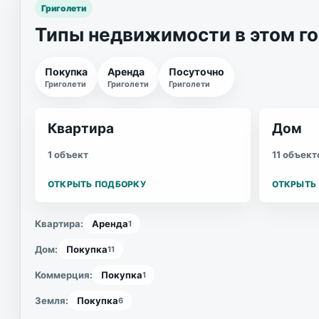
Григолети
Типы недвижимости в этом г
Покупка
Аренда
Посуточно
Григолети
Григолети
Григолети
Квартира
Дом
1 объект
11 объект
ОТКРЫТЬ ПОДБОРКУ
ОТКРЫТЬ
Квартира
:
Аренда
1
Дом
:
Покупка
11
Коммерция
:
Покупка
1
Земля
:
Покупка
6