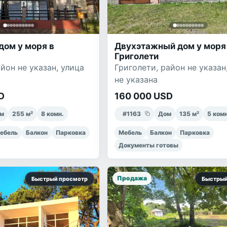
дом у моря в
Двухэтажный дом у моря
Григолети
йон не указан, улица
Григолети, район не указан
не указана
D
160 000 USD
м
255
м²
8
комн.
#
1163
Дом
135
м²
5
комн
ебель
Балкон
Парковка
Мебель
Балкон
Парковка
Документы готовы
Продажа
Быстрый просмотр
Быстрый