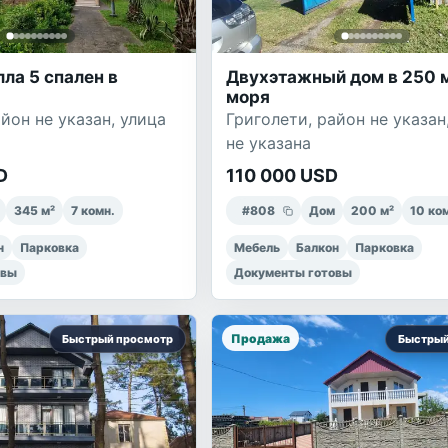
ла 5 спален в
Двухэтажный дом в 250 м
моря
йон не указан, улица
Григолети, район не указан
не указана
D
110 000 USD
345
м²
7
комн.
#
808
Дом
200
м²
10
ко
н
Парковка
Мебель
Балкон
Парковка
овы
Документы готовы
Продажа
Быстрый просмотр
Быстрый