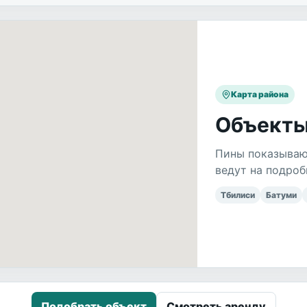
Карта района
Объекты
Пины показываю
ведут на подроб
Тбилиси
Батуми
Подобрать объект
Смотреть аренду