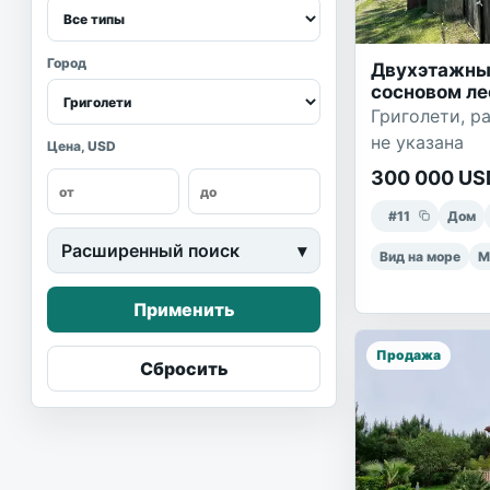
Город
Двухэтажный
сосновом ле
Григолети, ра
не указана
Цена, USD
300 000 US
#
11
Дом
Расширенный поиск
▾
Вид на море
М
Применить
Продажа
Сбросить