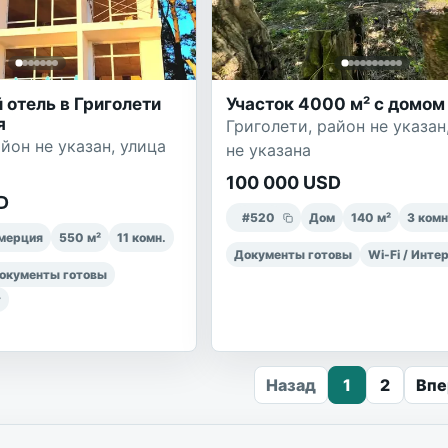
 отель в Григолети
Участок 4000 м² с домом
я
Григолети, район не указан
йон не указан, улица
не указана
100 000 USD
D
#
520
Дом
140
м²
3
комн
мерция
550
м²
11
комн.
Документы готовы
Wi-Fi / Инте
окументы готовы
т
Назад
1
2
Впе