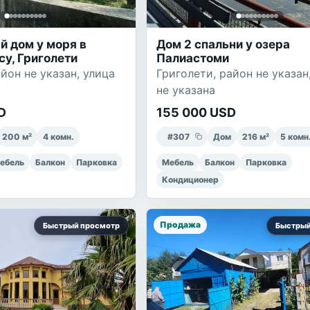
 дом у моря в
Дом 2 спальни у озера
су, Григолети
Палиастоми
йон не указан, улица
Григолети, район не указан
не указана
D
155 000 USD
200
м²
4
комн.
#
307
Дом
216
м²
5
комн
ебель
Балкон
Парковка
Мебель
Балкон
Парковка
Кондиционер
Продажа
Быстрый просмотр
Быстрый