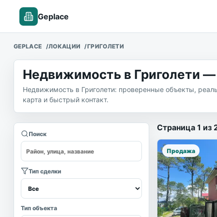
Geplace
GEPLACE
ЛОКАЦИИ
ГРИГОЛЕТИ
Недвижимость в Григолети — 
Недвижимость в Григолети: проверенные объекты, реаль
карта и быстрый контакт.
Объекты не
Страница
1
из
Поиск
Продажа
Тип сделки
Тип объекта