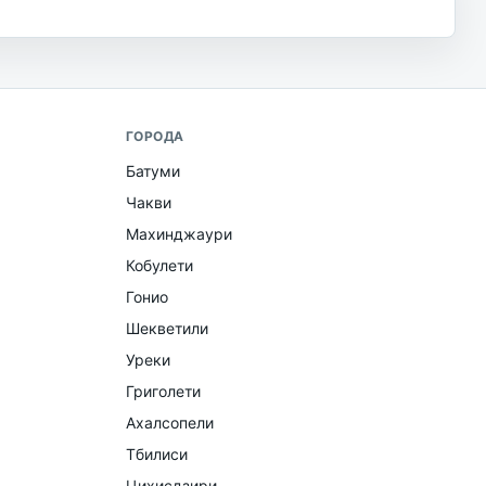
ГОРОДА
Батуми
Чакви
Махинджаури
Кобулети
Гонио
Шекветили
Уреки
Григолети
Ахалсопели
Тбилиси
Цихисдзири