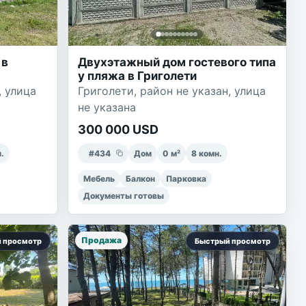
 в
Двухэтажный дом гостевого типа
у пляжа в Григолети
, улица
Григолети, район не указан, улица
не указана
300 000 USD
.
#
434
Дом
0
м²
8
комн.
Мебель
Балкон
Парковка
Документы готовы
Продажа
 просмотр
Быстрый просмотр