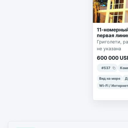
11-номерный
первая лини
Григолети, ра
не указана
600 000 US
#
537
Ком
Вид на море
Д
Wi-Fi / Интерне