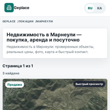
Geplace
RU
KA
GEPLACE
ЛОКАЦИИ
МАРНЕУЛИ
Недвижимость в Марнеули —
покупка, аренда и посуточно
Недвижимость в Марнеули: проверенные объекты,
реальные цены, фото, карта и быстрый контакт.
Объекты недвижимости
Страница
1
из
1
3
найдено
Быстрый просмотр
Продажа