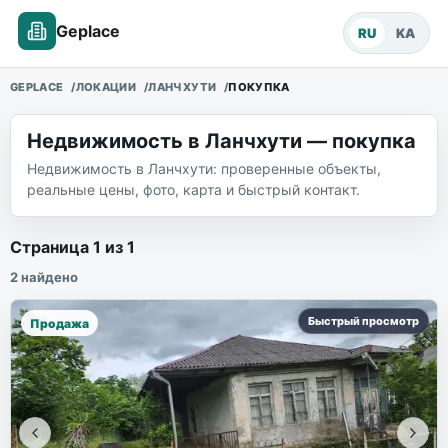
Geplace
RU
KA
GEPLACE
ЛОКАЦИИ
ЛАНЧХУТИ
ПОКУПКА
Недвижимость в Ланчхути — покупка
Недвижимость в Ланчхути: проверенные объекты,
реальные цены, фото, карта и быстрый контакт.
Объекты недвижимости
Страница
1
из
1
2
найдено
Быстрый просмотр
Продажа