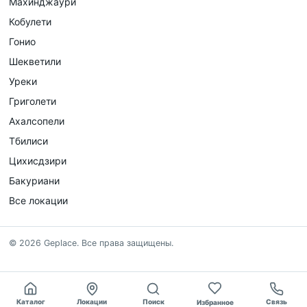
Махинджаури
Кобулети
Гонио
Шекветили
Уреки
Григолети
Ахалсопели
Тбилиси
Цихисдзири
Бакуриани
Все локации
©
2026
Geplace
.
Все права защищены.
Каталог
Локации
Поиск
Связь
Избранное