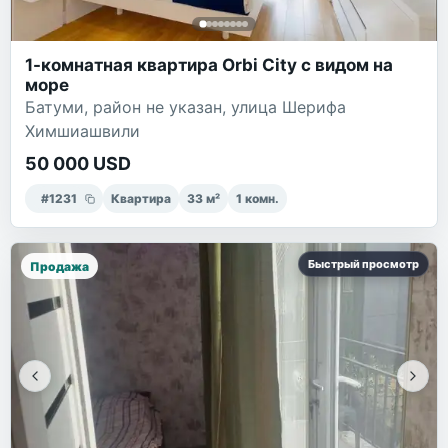
1-комнатная квартира Orbi City с видом на
море
Батуми, район не указан, улица Шерифа
Химшиашвили
50 000 USD
#
1231
Квартира
33
м²
1
комн.
Быстрый просмотр
Продажа