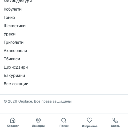
Махинджаури
Кобулети
Гонио
Шекветили
Уреки
Григолети
Ахалсопели
Тбилиси
Цихисдзири
Бакуриани
Все локации
©
2026
Geplace
.
Все права защищены.
Каталог
Локации
Поиск
Связь
Избранное