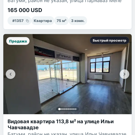
Батуми, район не указан, улица Парнаваз Мепе
165 000 USD
#
1357
Квартира
75
м²
3
комн.
Быстрый просмотр
Продажа
Видовая квартира 113,8 м² на улице Ильи
Чавчавадзе
Батуми, район не указан, улица Ильи Чавчавадзе