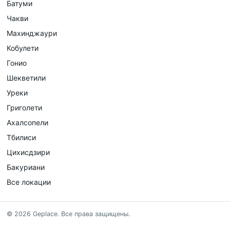
Батуми
Чакви
Махинджаури
Кобулети
Гонио
Шекветили
Уреки
Григолети
Ахалсопели
Тбилиси
Цихисдзири
Бакуриани
Все локации
©
2026
Geplace
.
Все права защищены.