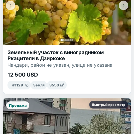
Земельный участок с виноградником
Ркацители в Дзиркоке
Чандари, район не указан, улица не указана
12 500 USD
#
1129
Земля
3550
м²
Быстрый просмотр
Продажа