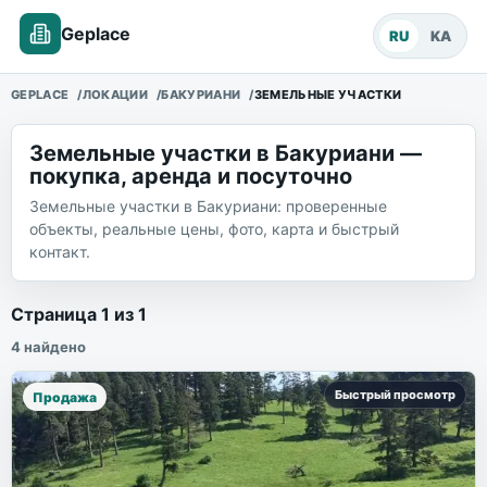
Geplace
RU
KA
GEPLACE
ЛОКАЦИИ
БАКУРИАНИ
ЗЕМЕЛЬНЫЕ УЧАСТКИ
Земельные участки в Бакуриани —
покупка, аренда и посуточно
Земельные участки в Бакуриани: проверенные
объекты, реальные цены, фото, карта и быстрый
контакт.
Объекты недвижимости
Страница
1
из
1
4
найдено
Быстрый просмотр
Продажа