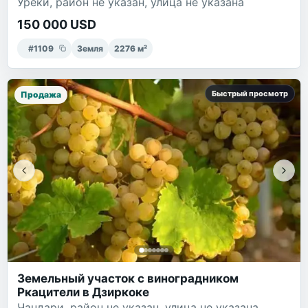
Уреки, район не указан, улица не указана
150 000 USD
#
1109
Земля
2276
м²
Быстрый просмотр
Продажа
Земельный участок с виноградником
Ркацители в Дзиркоке
Чандари, район не указан, улица не указана