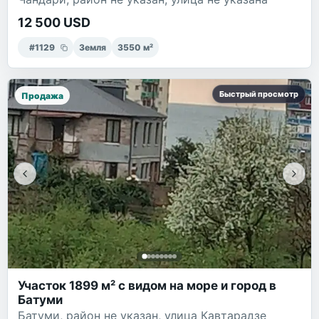
12 500 USD
#
1129
Земля
3550
м²
Быстрый просмотр
Продажа
Участок 1899 м² с видом на море и город в
Батуми
Батуми, район не указан, улица Кавтарадзе